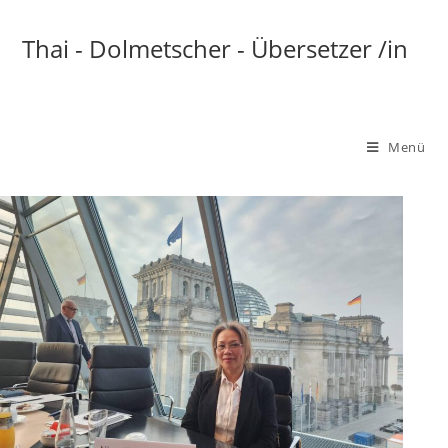
Zum
Inhalt
Thai - Dolmetscher - Übersetzer /in
springen
Menü