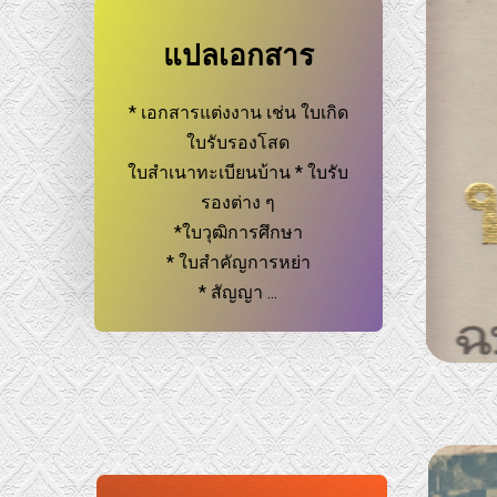
แปลเอกสาร
* เอกสารแต่งงาน เช่น ใบเกิด
ใบรับรองโสด
ใบสำเนาทะเบียนบ้าน * ใบรับ
รองต่าง ๆ
*ใบวุฒิการศึกษา
* ใบสำคัญการหย่า
* สัญญา ...