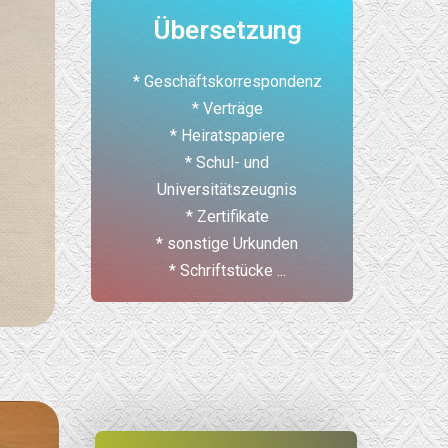
Übersetzung
* Geschäftskorrespondenz
* Verträge
* Heiratspapiere
* Schul- und
Universitätszeugnis
* Zertifikate
* sonstige
Urkunden
* Schriftstücke ...