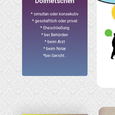
Dolmetschen
* simultan oder konsekutiv
* geschäftlich oder privat
* Eheschließung
* bei Behörden
* beim Arzt
* beim Notar
*bei Gericht...