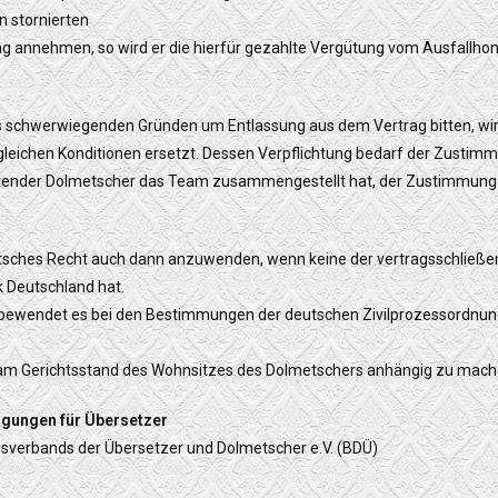
n stornierten
g annehmen, so wird er die hierfür gezahlte Vergütung vom Ausfallhon
us schwerwiegenden Gründen um Entlassung aus dem Vertrag bitten, wird
n gleichen Konditionen ersetzt. Dessen Verpflichtung bedarf der Zusti
ratender Dolmetscher das Team zusammengestellt hat, der Zustimmung
eutsches Recht auch dann anzuwenden, wenn keine der vertragsschließ
k Deutschland hat.
bewendet es bei den Bestimmungen der deutschen Zivilprozessordnung
am Gerichtsstand des Wohnsitzes des Dolmetschers anhängig zu mach
gungen für Übersetzer
verbands der Übersetzer und Dolmetscher e.V. (BDÜ)