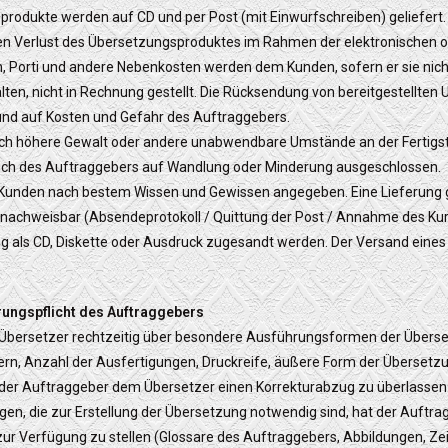
odukte werden auf CD und per Post (mit Einwurfschreiben) geliefert. 
en Verlust des Übersetzungsproduktes im Rahmen der elektronischen 
, Porti und andere Nebenkosten werden dem Kunden, sofern er sie nich
en, nicht in Rechnung gestellt. Die Rücksendung von bereitgestellten U
und auf Kosten und Gefahr des Auftraggebers.
rch höhere Gewalt oder andere unabwendbare Umstände an der Fertigst
pruch des Auftraggebers auf Wandlung oder Minderung ausgeschlossen.
 Kunden nach bestem Wissen und Gewissen angegeben. Eine Lieferung gil
achweisbar (Absendeprotokoll / Quittung der Post / Annahme des Kur
 als CD, Diskette oder Ausdruck zugesandt werden. Der Versand eines
rungspflicht des Auftraggebers
 Übersetzer rechtzeitig über besondere Ausführungsformen der Überse
n, Anzahl der Ausfertigungen, Druckreife, äußere Form der Übersetzun
 der Auftraggeber dem Übersetzer einen Korrekturabzug zu überlassen
gen, die zur Erstellung der Übersetzung notwendig sind, hat der Auftr
zur Verfügung zu stellen (Glossare des Auftraggebers, Abbildungen, Ze