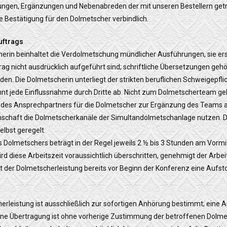
ungen, Ergänzungen und Nebenabreden der mit unseren Bestellern ge
he Bestätigung für den Dolmetscher verbindlich.
uftrags
cherin beinhaltet die Verdolmetschung mündlicher Ausführungen, sie erst
rag nicht ausdrücklich aufgeführt sind; schriftliche Übersetzungen gehö
en. Die Dolmetscherin unterliegt der strikten beruflichen Schweigepfli
nt jede Einflussnahme durch Dritte ab. Nicht zum Dolmetscherteam g
des Ansprechpartners für die Dolmetscher zur Ergänzung des Teams a
nschaft die Dolmetscherkanäle der Simultandolmetschanlage nutzen. Di
lbst geregelt.
des Dolmetschers beträgt in der Regel jeweils 2 ½ bis 3 Stunden am Vor
rd diese Arbeitszeit voraussichtlich überschritten, genehmigt der Arbei
ät der Dolmetscherleistung bereits vor Beginn der Konferenz eine Auf
herleistung ist ausschließlich zur sofortigen Anhörung bestimmt; eine
ne Übertragung ist ohne vorherige Zustimmung der betroffenen Dolmets