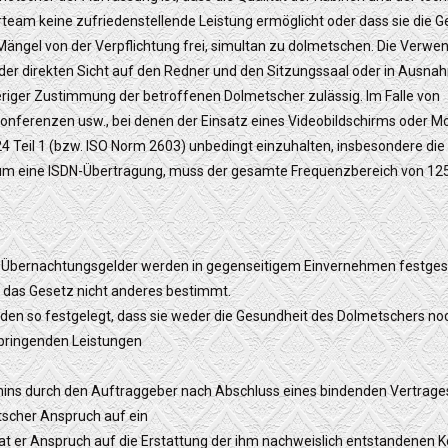
am keine zufriedenstellende Leistung ermöglicht oder dass sie die Ge
ängel von der Verpflichtung frei, simultan zu dolmetschen. Die Verw
er direkten Sicht auf den Redner und den Sitzungssaal oder in Ausnahm
rheriger Zustimmung der betroffenen Dolmetscher zulässig. Im Falle von
ferenzen usw., bei denen der Einsatz eines Videobildschirms oder Monit
 Teil 1 (bzw. ISO Norm 2603) unbedingt einzuhalten, insbesondere die d
h um eine ISDN-Übertragung, muss der gesamte Frequenzbereich von 125
d Übernachtungsgelder werden in gegenseitigem Einvernehmen festgese
 das Gesetz nicht anderes bestimmt.
en so festgelegt, dass sie weder die Gesundheit des Dolmetschers noch
rbringenden Leistungen
rmins durch den Auftraggeber nach Abschluss eines bindenden Vertrag
scher Anspruch auf ein
 er Anspruch auf die Erstattung der ihm nachweislich entstandenen Kos