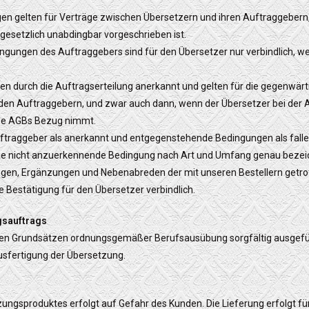
en gelten für Verträge zwischen Übersetzern und ihren Auftraggebern,
 gesetzlich unabdingbar vorgeschrieben ist.
gungen des Auftraggebers sind für den Übersetzer nur verbindlich, we
n durch die Auftragserteilung anerkannt und gelten für die gegenwär
den Auftraggebern, und zwar auch dann, wenn der Übersetzer bei der
ese AGBs Bezug nimmt.
ftraggeber als anerkannt und entgegenstehende Bedingungen als falle
r, die nicht anzuerkennende Bedingung nach Art und Umfang genau bez
ngen, Ergänzungen und Nebenabreden der mit unseren Bestellern getr
he Bestätigung für den Übersetzer verbindlich.
gsauftrags
den Grundsätzen ordnungsgemäßer Berufsausübung sorgfältig ausgefüh
Ausfertigung der Übersetzung.
zungsproduktes erfolgt auf Gefahr des Kunden. Die Lieferung erfolgt fü