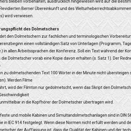
ers bleiben vorbehalten; ausdrücklich hingewiesen wird auf die Best
 Revidierten Berner Übereinkunft und des Welturheberrechtsabkommen
es) wird verwiesen.
ärungspflicht des Dolmetschers
det den Dolmetschern zur fachlichen und terminologischen Vorbereitung
erenzbeginn einen vollständigen Satz von Unterlagen (Programm, Tage
w.) in allen Arbeitssprachen der Konferenz. Soll ein Text während der K
 die Dolmetscher vorab eine Kopie davon erhalten (s. Satz 1). Der Red
e
n zu dolmetschenden Text 100 Wörter in der Minute nicht übersteigen sol
hen). Werden Filme
hrt, wird der Filmton nur gedolmetscht, wenn das Skript den Dolmetsc
Geschwindigkeit
nmittelbar in die Kopfhörer der Dolmetscher übertragen wird.
feste und mobile Kabinen und Simultandolmetschanlagen sind in DIN 56 
 in IEC 914 festgelegt. Wenn diese Normen nicht erfüllt werden und de
etscher der Auffassung ist, dass die Qualität der Kabinen und der te