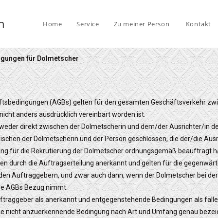
n
Home
Service
Zu meiner Person
Kontakt
ngungen für Dolmetscher
äftsbedingungen (AGBs) gelten für den gesamten Geschäftsverkehr zw
nicht anders ausdrücklich vereinbart worden ist.
tweder direkt zwischen der Dolmetscherin und dem/der Ausrichter/in d
ischen der Dolmetscherin und der Person geschlossen, die der/die Ausri
ung für die Rekrutierung der Dolmetscher ordnungsgemäß beauftragt h
n durch die Auftragserteilung anerkannt und gelten für die gegenwär
den Auftraggebern, und zwar auch dann, wenn der Dolmetscher bei de
ese AGBs Bezug nimmt.
ftraggeber als anerkannt und entgegenstehende Bedingungen als falle
r, die nicht anzuerkennende Bedingung nach Art und Umfang genau bez