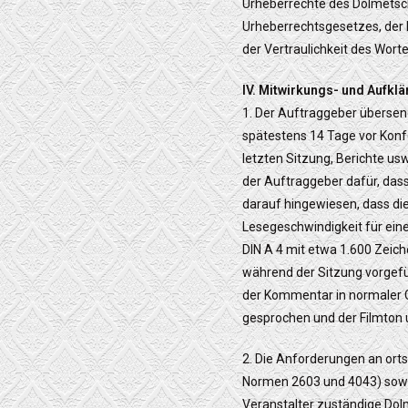
Urheberrechte des Dolmetsch
Urheberrechtsgesetzes, der
der Vertraulichkeit des Wort
IV. Mitwirkungs- und Aufkl
1. Der Auftraggeber übersen
spätestens 14 Tage vor Konf
letzten Sitzung, Berichte us
der Auftraggeber dafür, dass
darauf hingewiesen, dass di
Lesegeschwindigkeit für eine
DIN A 4 mit etwa 1.600 Zeic
während der Sitzung vorgefü
der Kommentar in normaler 
gesprochen und der Filmton u
2. Die Anforderungen an orts
Normen 2603 und 4043) sowie
Veranstalter zuständige Dolm