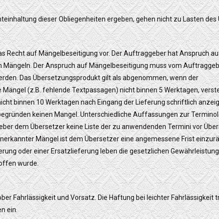
ichteinhaltung dieser Obliegenheiten ergeben, gehen nicht zu Lasten des
das Recht auf Mängelbeseitigung vor. Der Auftraggeber hat Anspruch au
n Mängeln. Der Anspruch auf Mängelbeseitigung muss vom Auftraggeb
rden. Das Übersetzungsprodukt gilt als abgenommen, wenn der
 Mängel (z.B. fehlende Textpassagen) nicht binnen 5 Werktagen, verste
nicht binnen 10 Werktagen nach Eingang der Lieferung schriftlich anzeig
begründen keinen Mangel. Unterschiedliche Auffassungen zur Termino
ber dem Übersetzer keine Liste der zu anwendenden Termini vor Über
anerkannter Mängel ist dem Übersetzer eine angemessene Frist einzurä
rung oder einer Ersatzlieferung leben die gesetzlichen Gewährleistung
roffen wurde.
ber Fahrlässigkeit und Vorsatz. Die Haftung bei leichter Fahrlässigkeit tr
n ein.