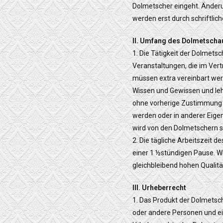
Dolmetscher eingeht. Änder
werden erst durch schriftlic
II. Umfang des Dolmetscha
1. Die Tätigkeit der Dolmets
Veranstaltungen, die im Vert
müssen extra vereinbart werd
Wissen und Gewissen und leh
ohne vorherige Zustimmung 
werden oder in anderer Eige
wird von den Dolmetschern se
2. Die tägliche Arbeitszeit 
einer 1 ½stündigen Pause. Wi
gleichbleibend hohen Qualit
III. Urheberrecht
1. Das Produkt der Dolmetsc
oder andere Personen und ei